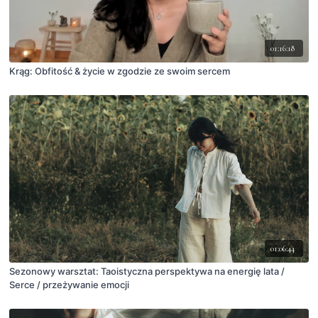
01:16:18
Krąg: Obfitość & życie w zgodzie ze swoim sercem
01:06:44
Sezonowy warsztat: Taoistyczna perspektywa na energię lata /
Serce / przeżywanie emocji