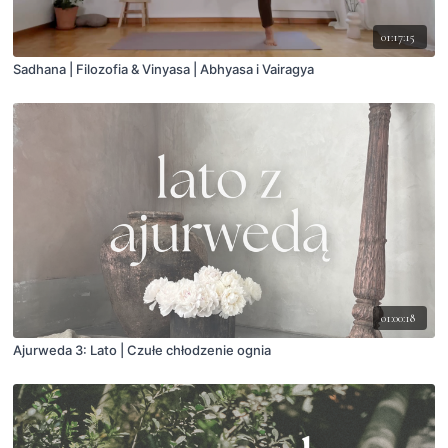
01:17:15
Sadhana | Filozofia & Vinyasa | Abhyasa i Vairagya
01:00:18
Ajurweda 3: Lato | Czułe chłodzenie ognia