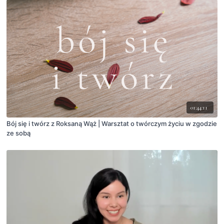
01:44:11
Bój się i twórz z Roksaną Wąż | Warsztat o twórczym życiu w zgodzie
ze sobą