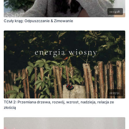
01:14:28
Czuły krąg: Odpuszczanie & Zimowanie
01:15:51
TCM 2: Przemiana drzewa, rozwój, wzrost, nadzieja, relacja ze
złością