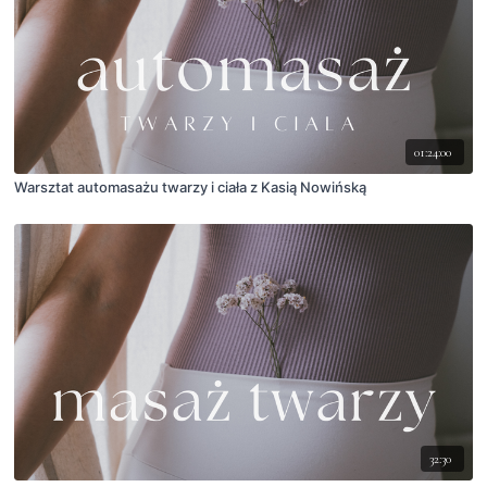
01:24:00
Warsztat automasażu twarzy i ciała z Kasią Nowińską
32:30