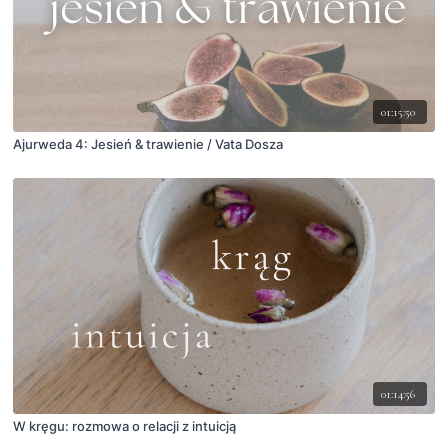
01:15:50
Ajurweda 4: Jesień & trawienie / Vata Dosza
01:14:56
W kręgu: rozmowa o relacji z intuicją