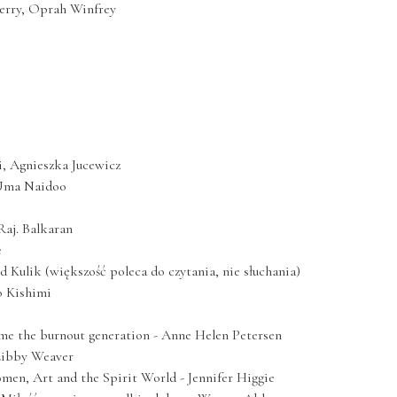
Perry, Oprah Winfrey
i, Agnieszka Jucewicz
- Uma Naidoo
Raj. Balkaran
e
d Kulik (większość poleca do czytania, nie słuchania)
o Kishimi
me the burnout generation - Anne Helen Petersen
Libby Weaver
men, Art and the Spirit World - Jennifer Higgie