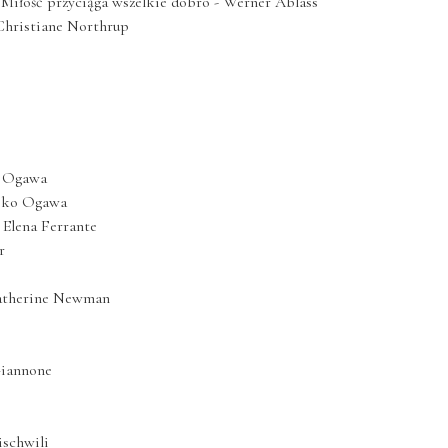
. Miłość przyciąga wszelkie dobro - Werner Ablass
Christiane Northrup
to Ogawa
Yoko Ogawa
- Elena Ferrante
er
Catherine Newman
Giannone
ischwili