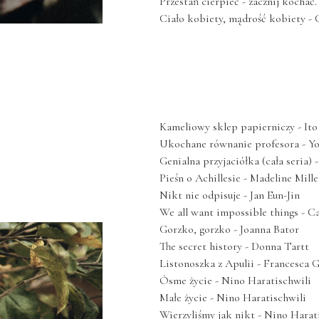
Przestań cierpieć - zacznij kochać
Ciało kobiety, mądrość kobiety -
Kameliowy sklep papierniczy - I
Ukochane równanie profesora - 
Genialna przyjaciółka (cała seria) 
Pieśn o Achillesie - Madeline Mill
Nikt nie odpisuje - Jan Eun-Jin
We all want impossible things - 
Gorzko, gorzko - Joanna Bator
The secret history - Donna Tartt
Listonoszka z Apulii - Francesca 
Ósme życie - Nino Haratischwili
Małe życie - Nino Haratischwili
Wierzyliśmy jak nikt - Nino Harat