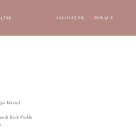
ZALOGUJ SIĘ
DOŁĄCZ
ZĄTEK
npo Merzel
an & Rick Fields
n