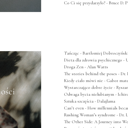
Co Ci się przydarzyło? - Bruce D. 
Tańcząc - Bartłomiej Dobroczyńsk
Dieta dla zdrowia psychicznego 
Droga Zen - Alan Watts
The stories behind the poses - Dr. 
Kiedy ciało mówi nie - Gabor mat
Wystarczająco dobre życie - Ryszar
Odwaga bycia nielubianym - Ichir
Sztuka szczęścia - Dalajlama
Can’t even - How millennials beca
Rushing Woman’s syndrome - Dr. 
The Other Side: A Journey into Wo