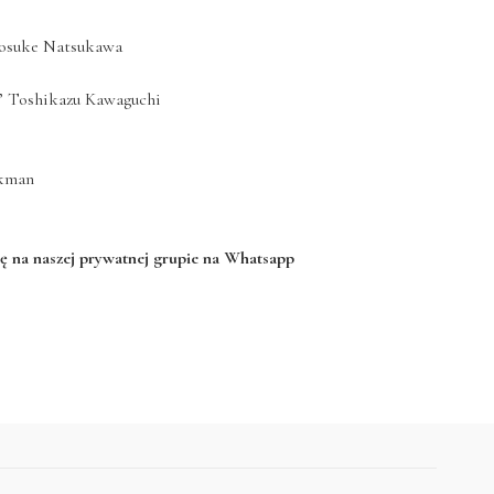
 Sosuke Natsukawa
” Toshikazu Kawaguchi
ckman
ię na naszej prywatnej grupie na Whatsapp