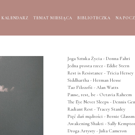
KALENDARZ
TEMAT MIESIĄCA
BIBLIOTECZKA
NA POC
Joga Sztuka Życia - Donna Fahri
Jedna prosta rzecz - Eddie Stern
Rest is Resistance - Tricia Hersey
Siddhartha - Herman Hesse
Tao Filozofii - Alan Watts
Pause, rest, be - Octavia Raheem
The Eye Never Sleeps - Dennis Ge
Radiant Rest - Tracey Stanley
Pięć dań mądrości - Bernie Glassm
Awakening Shakti - Sally Kempto
Droga Artysty - Julia Cameron