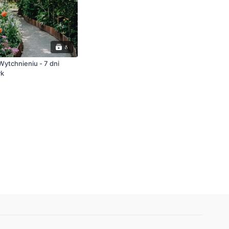
8
ytchnieniu - 7 dni
yk