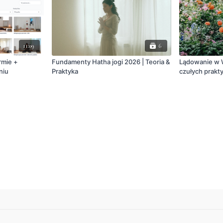
11:09
6
rmie +
Fundamenty Hatha jogi 2026 | Teoria &
Lądowanie w W
niu
Praktyka
czułych prakt