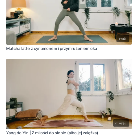
17:18
Matcha latte z cynamonem i przymrużeniem oka
01:03:54
Yang do Yin | Z miłości do siebie (albo jej zalążka)