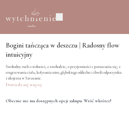
Bogini tańcząca w deszczu | Radosny flow
intuicyjny
Swobodny ruch o wolności, o swobodzie, o przyjemności z poruszania się, z
rozgrzewania ciała, kołysania nim, głębokiego oddechu i chwili odpoczynku
i ukojenia w Savasanie.
Dowiedz się więcej
Praktyka przy dość żywej muzyce ;)
Obecnie nie ma dostępnych opcji zakupu. Wróć wkrótce!