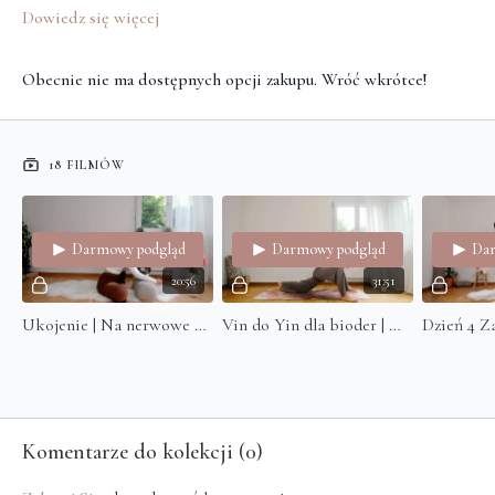
Dowiedz się więcej
Obecnie nie ma dostępnych opcji zakupu. Wróć wkrótce!
18 FILMÓW
Darmowy podgląd
Darmowy podgląd
Dar
20:56
31:51
Ukojenie | Na nerwowe chwile / gdy nie możesz zasnąć
Vin do Yin dla bioder | Od nerwowości do spokoju
Komentarze do kolekcji (
0
)