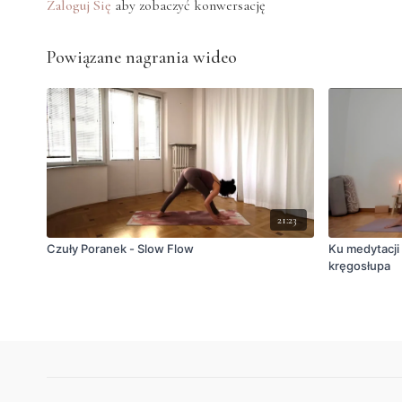
Zaloguj Się
aby zobaczyć konwersację
Powiązane nagrania wideo
21:23
Czuły Poranek - Slow Flow
Ku medytacji
kręgosłupa