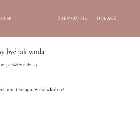
ZALOGUJ SIĘ
DOŁĄCZ
ZĄTEK
By być jak woda
 miękkości w ruchu <3
ch opcji zakupu. Wróć wkrótce!