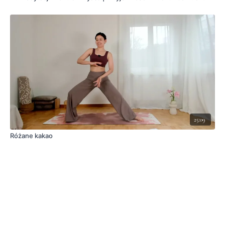
25:09
Różane kakao