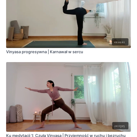
01:02:11
Vinyasa progresywna | Karnawał w sercu
01:13:25
Ku medytacji 1: Czuła Vinyasa | Przyjemność w ruchu i bezruchu