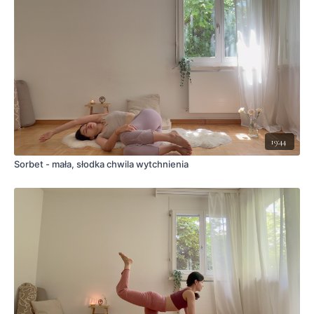
19:44
Sorbet - mała, słodka chwila wytchnienia