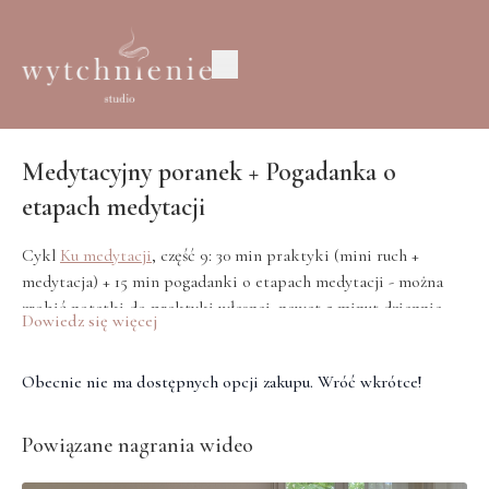
Medytacyjny poranek + Pogadanka o
etapach medytacji
Cykl
Ku medytacji
, część 9: 30 min praktyki (mini ruch +
medytacja) + 15 min pogadanki o etapach medytacji - można
zrobić notatki do praktyki własnej, nawet 5 minut dziennie
Dowiedz się więcej
może dać piękny efekt :)
Obecnie nie ma dostępnych opcji zakupu. Wróć wkrótce!
Powiązane nagrania wideo