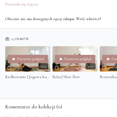
Dowiedz się więcej
Obecnie nie ma dostępnych opcji zakupu. Wróć wkrótce!
13 FILMÓW
Darmowy podgląd
Darmowy podgląd
Dar
29:54
27:17
Kiełkowanie | Jogowa kawka | Dzień 2 wyjścia z kokonu
Róża | Slow flow
Komentarze do kolekcji (
0
)