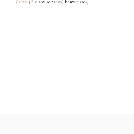
Zaloguj Się
aby zobaczyć konwersację