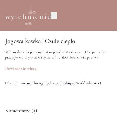
Jogowa kawka | Czułe ciepło
Mini medytacja + poranny zestaw powitań słońca i asan :) Skupienie na
przepływie prany w ciele i wybieraniu ciałoczułości chwila po chwili.
Wybaczcie dźwięki budowy za oknem które pojawiają się momentami 🙏🏼
Dowiedz się więcej
Obecnie nie ma dostępnych opcji zakupu. Wróć wkrótce!
Komentarze (
5
)