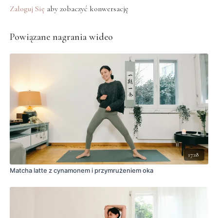
Zaloguj Się
aby zobaczyć konwersację
Powiązane nagrania wideo
17:18
Matcha latte z cynamonem i przymrużeniem oka