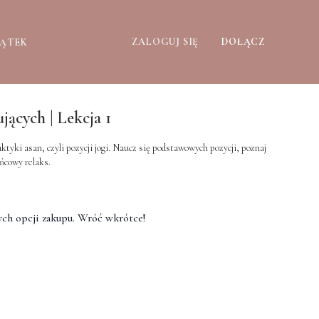
ZALOGUJ SIĘ
DOŁĄCZ
ZĄTEK
jących | Lekcja 1
yki asan, czyli pozycji jogi. Naucz się podstawowych pozycji, poznaj
ńcowy relaks.
ch opcji zakupu. Wróć wkrótce!