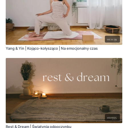
01:11:39
Yang & Yin | Kojąco-kołysząco | Na emocjonalny czas
01:03:55
Rest & Dream | Świątynia odpoczynku