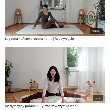
01:10:19
Łagodna końcoworoczna hatha | Rozpłynięcie
21:21
Medytacyjny poranek | Ty, zanim wszystko inne