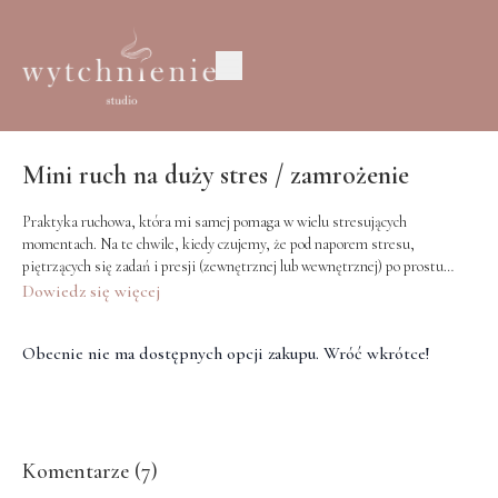
Mini ruch na duży stres / zamrożenie
Praktyka ruchowa, która mi samej pomaga w wielu stresujących
momentach. Na te chwile, kiedy czujemy, że pod naporem stresu,
piętrzących się zadań i presji (zewnętrznej lub wewnętrznej) po prostu
utykamy, ciężej się oddycha i nie wiemy jak sobie pomóc.
Dowiedz się więcej
Obecnie nie ma dostępnych opcji zakupu. Wróć wkrótce!
Komentarze (
7
)