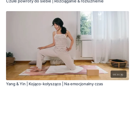
Czułe powroty do siebie | Rozciąganie & rozluźnienie
01:11:39
Yang & Yin | Kojąco-kołysząco | Na emocjonalny czas