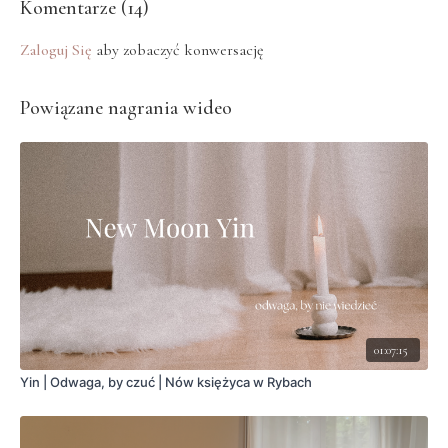
Komentarze (
14
)
Zaloguj Się
aby zobaczyć konwersację
Powiązane nagrania wideo
01:07:15
Yin | Odwaga, by czuć | Nów księżyca w Rybach