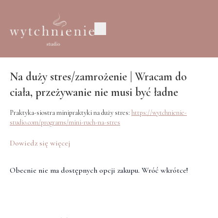
Na duży stres/zamrożenie | Wracam do
ciała, przeżywanie nie musi być ładne
Praktyka-siostra minipraktyki na duży stres:
https://wytchnienie-
studio.com/programs/mini-ruch-na-stres
Gdy nie wiesz co ze sobą zrobić, gdy wszystko eksplodowało, gdy czujesz
Dowiedz się więcej
zagubienie, przytłoczenie, zamrożenie - wróć do ciała, oddech po oddechu.
Obecnie nie ma dostępnych opcji zakupu. Wróć wkrótce!