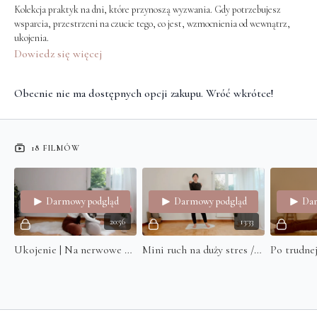
Kolekcja praktyk na dni, które przynoszą wyzwania. Gdy potrzebujesz
wsparcia, przestrzeni na czucie tego, co jest, wzmocnienia od wewnątrz,
ukojenia.
Dowiedz się więcej
Obecnie nie ma dostępnych opcji zakupu. Wróć wkrótce!
18 FILMÓW
Darmowy podgląd
Darmowy podgląd
Dar
20:56
13:33
Ukojenie | Na nerwowe chwile / gdy nie możesz zasnąć
Mini ruch na duży stres / zamrożenie