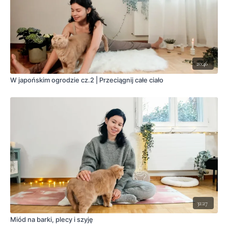
20:46
W japońskim ogrodzie cz.2 | Przeciągnij całe ciało
32:27
Miód na barki, plecy i szyję