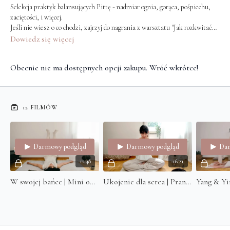
Selekcja praktyk balansujących Pittę - nadmiar ognia, gorąca, pośpiechu,
zaciętości, i więcej.
Jeśli nie wiesz o co chodzi, zajrzyj do nagrania z warsztatu "Jak rozkwitać
po swojemu? Ajurweda, 3 dosze i personalizacja praktyki" :)
Dowiedz się więcej
Obecnie nie ma dostępnych opcji zakupu. Wróć wkrótce!
12 FILMÓW
Darmowy podgląd
Darmowy podgląd
Dar
12:48
16:21
W swojej bańce | Mini odpoczynek społeczny
Ukojenie dla serca | Pranajama & Medytacja