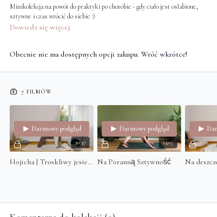
Minikolekcja na powót do praktyki po chorobie - gdy ciało jest osłabione,
sztywne i czas wrócić do siebie :)
Dowiedz się więcej
Obecnie nie ma dostępnych opcji zakupu. Wróć wkrótce!
7 FILMÓW
Darmowy podgląd
Darmowy podgląd
Dar
20:47
14:07
Hojicha | Troskliwy jesienny ruch (na poranną sztywność/czas menstruacji)
Na Poranną Sztywność