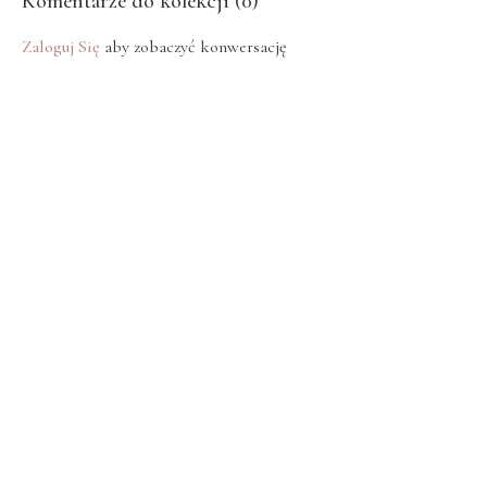
Komentarze do kolekcji (
0
)
Zaloguj Się
aby zobaczyć konwersację