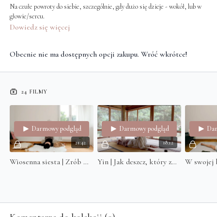
Na czułe powroty do siebie, szczególnie, gdy dużo się dzieje - wokół, lub w
głowie/sercu.
Dowiedz się więcej
Obecnie nie ma dostępnych opcji zakupu. Wróć wkrótce!
24 FILMY
Darmowy podgląd
Darmowy podgląd
Dar
21:42
18:12
Wiosenna siesta | Zrób miejsce na świeżą energię
Yin | Jak deszcz, który zmywa kurz