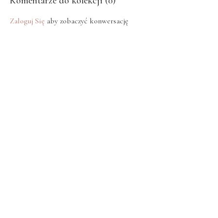
Komentarze do kolekcji (
0
)
Zaloguj Się
aby zobaczyć konwersację