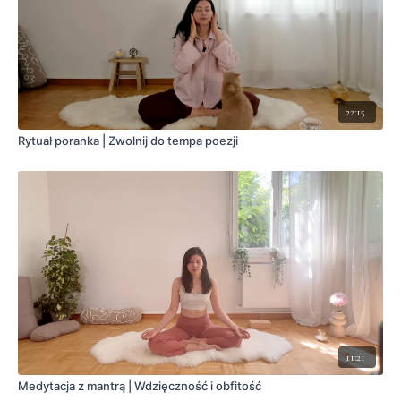
22:15
Rytuał poranka | Zwolnij do tempa poezji
11:21
Medytacja z mantrą | Wdzięczność i obfitość