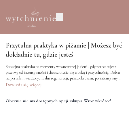
Przytulna praktyka w piżamie | Możesz być
dokładnie tu, gdzie jesteś
Spokojna praktyka na momenty wewnętrznej jesieni - gdy potrzebujesz
przerwy od intensywności i chcesz otulić się troską i przytulnością. Dobra
na poranki i wieczory, na dni regeneracji, przed okresem, po intensywnym
czasie, gdy tylko chcesz zatroszczyć się o siebie czule.
Dowiedz się więcej
Obecnie nie ma dostępnych opcji zakupu. Wróć wkrótce!