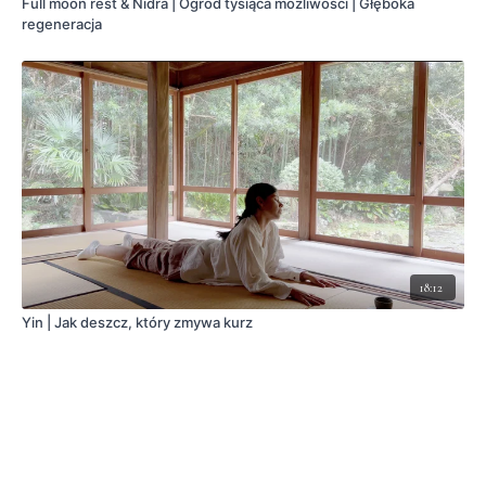
Full moon rest & Nidra | Ogród tysiąca możliwości | Głęboka
regeneracja
18:12
Yin | Jak deszcz, który zmywa kurz