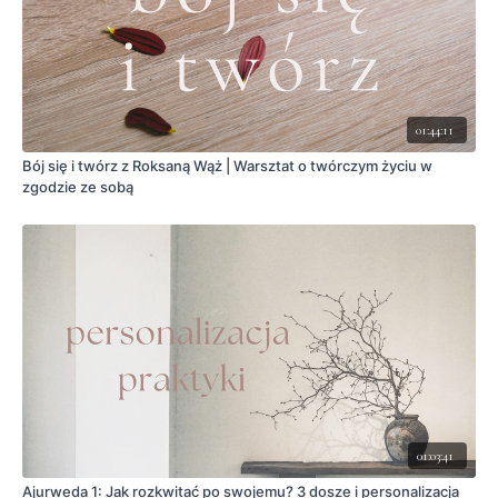
01:44:11
Bój się i twórz z Roksaną Wąż | Warsztat o twórczym życiu w
zgodzie ze sobą
01:03:41
Ajurweda 1: Jak rozkwitać po swojemu? 3 dosze i personalizacja