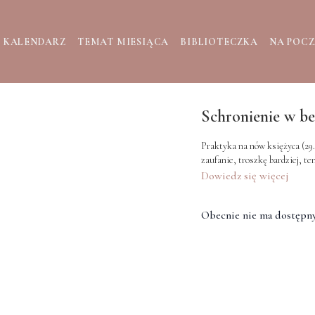
KALENDARZ
TEMAT MIESIĄCA
BIBLIOTECZKA
NA POC
Schronienie w b
Praktyka na nów księżyca (29.03), na zdjęcie z siebie powolutku wszystkich warstw presji i sztywności i
zaufanie, troszkę bardziej, t
Dowiedz się więcej
Obecnie nie ma dostępny