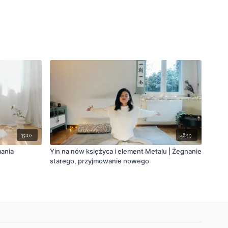
35:10
48:59
ania
Yin na nów księżyca i element Metalu | Żegnanie
starego, przyjmowanie nowego