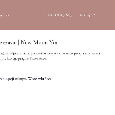
ZALOGUJ SIĘ
DOŁĄCZ
ZĄTEK
ezczasie | New Moon Yin
empu, którego pragnie Twoje serce.
ch opcji zakupu. Wróć wkrótce!