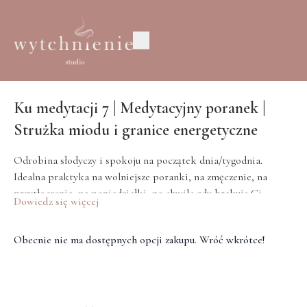
Ku medytacji 7 | Medytacyjny poranek |
Strużka miodu i granice energetyczne
Odrobina słodyczy i spokoju na początek dnia/tygodnia.
Idealna praktyka na wolniejsze poranki, na zmęczenie, na
przytłoczenie, na poniedziałki, na chwile gdy brakuje Ci
Dowiedz się więcej
własnej dobrej energii.
Podaruj sobie odrobinę słodyczy przez ruch i oddech.
Obecnie nie ma dostępnych opcji zakupu. Wróć wkrótce!