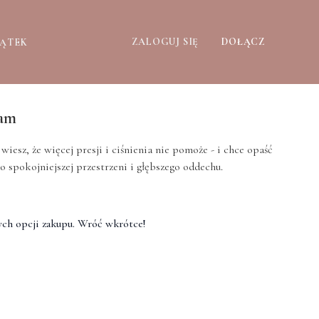
ZALOGUJ SIĘ
DOŁĄCZ
ZĄTEK
zam
 wiesz, że więcej presji i ciśnienia nie pomoże - i chce opaść
 spokojniejszej przestrzeni i głębszego oddechu.
ch opcji zakupu. Wróć wkrótce!