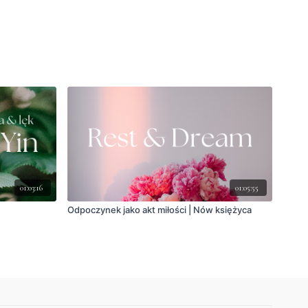
01:03:16
01:05:55
Odpoczynek jako akt miłości | Nów księżyca