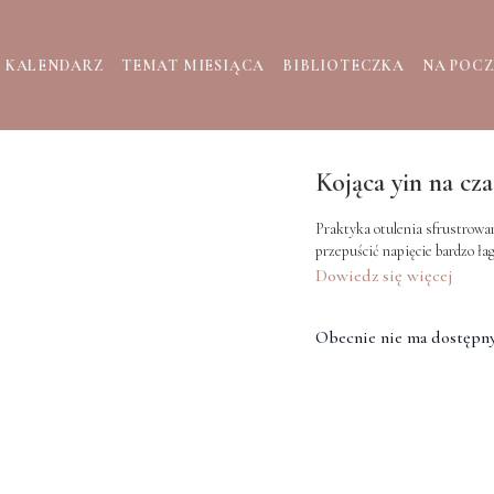
KALENDARZ
TEMAT MIESIĄCA
BIBLIOTECZKA
NA POC
Kojąca yin na cza
Praktyka otulenia sfrustrowan
przepuścić napięcie bardzo łag
Dowiedz się więcej
Obecnie nie ma dostępny