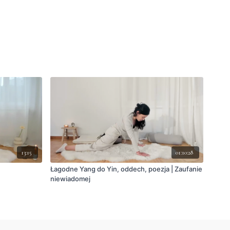
13:15
01:10:28
Łagodne Yang do Yin, oddech, poezja | Zaufanie
niewiadomej