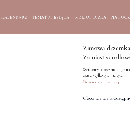
KALENDARZ
TEMAT MIESIĄCA
BIBLIOTECZKA
NA POC
Zimowa drzemka -
Zamiast scrollow
Świadomy odpoczynek, gdy masz
czasu - tylko tyle i aż tyle.
Dowiedz się więcej
Obecnie nie ma dostępny